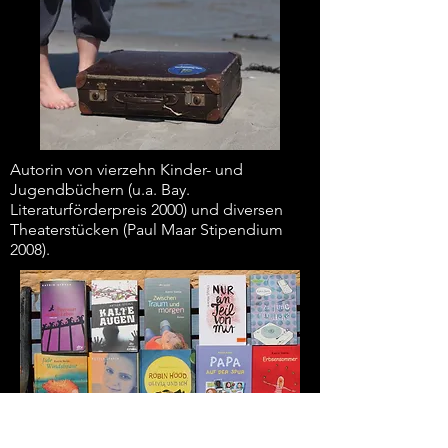
Autorin von vierzehn Kinder- und
Jugendbüchern (u.a. Bay.
Literaturförderpreis 2000) und diversen
Theaterstücken (Paul Maar Stipendium
2008).