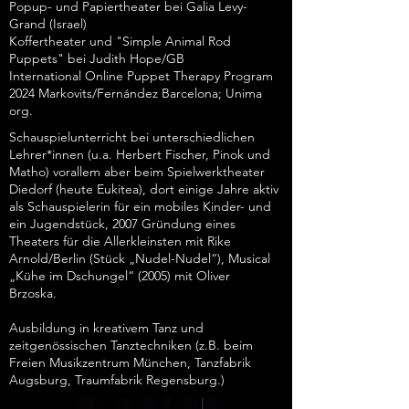
Popup- und Papiertheater bei Galia Levy-
Grand (Israel)
Koffertheater und "Simple Animal Rod
Puppets" bei Judith Hope/GB
International Online Puppet Therapy Program
2024 Markovits/Fernández Barcelona; Unima
org.
Schauspielunterricht bei unterschiedlichen
Lehrer*innen (u.a. Herbert Fischer, Pinok und
Matho) vorallem aber beim Spielwerktheater
Diedorf (heute Eukitea), dort einige Jahre aktiv
als Schauspielerin für ein mobiles Kinder- und
ein Jugendstück, 2007 Gründung eines
Theaters für die Allerkleinsten mit Rike
Arnold/Berlin (Stück „Nudel-Nudel“), Musical
„Kühe im Dschungel“ (2005) mit Oliver
Brzoska.
Ausbildung in kreativem Tanz und
zeitgenössischen Tanztechniken (z.B. beim
Freien Musikzentrum München, Tanzfabrik
Augsburg, Traumfabrik Regensburg.)