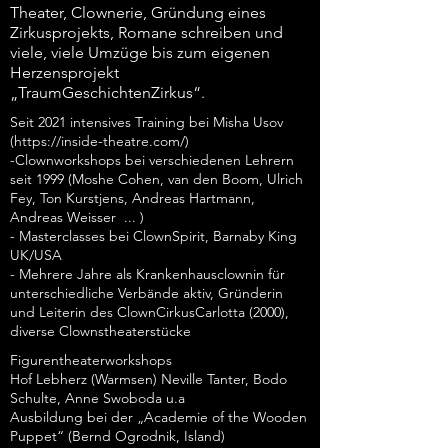
Theater, Clownerie, Gründung eines
Zirkusprojekts, Romane schreiben und
viele, viele Umzüge bis zum eigenen
Herzensprojekt
„TraumGeschichtenZirkus“.
Seit 2021 intensives Training bei Misha Usov
(
https://inside-theatre.com/)
-Clownworkshops bei verschiedenen Lehrern
seit 1999 (Moshe Cohen, van den Boom, Ulrich
Fey, Ton Kurstjens, Andreas Hartmann,
Andreas Weisser ... )
- Masterclasses bei ClownSpirit, Barnaby King
UK/USA
- Mehrere Jahre als Krankenhausclownin für
unterschiedliche Verbände aktiv, Gründerin
und Leiterin des ClownCirkusCarlotta (2000),
diverse Clownstheaterstücke
Figurentheaterworkshops
Hof Lebherz (Warmsen) Neville Tanter, Bodo
Schulte, Anne Swoboda u.a
Ausbildung bei der „Academie of the Wooden
Puppet“ (Bernd Ogrodnik, Island)